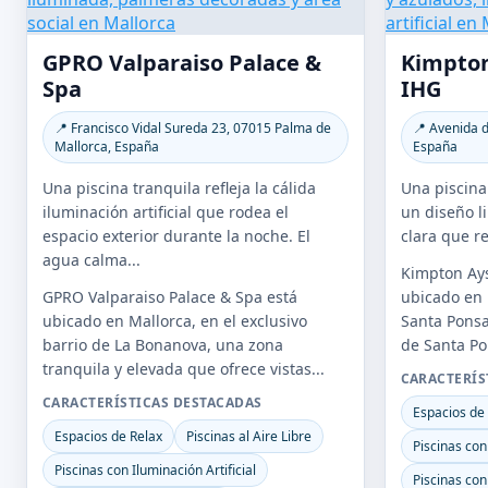
GPRO Valparaiso Palace &
Kimpton
Spa
IHG
📍 Francisco Vidal Sureda 23, 07015 Palma de
📍 Avenida d
Mallorca, España
España
Una piscina tranquila refleja la cálida
Una piscina
iluminación artificial que rodea el
un diseño l
espacio exterior durante la noche. El
clara que re
agua calma...
Kimpton Ays
GPRO Valparaiso Palace & Spa está
ubicado en 
ubicado en Mallorca, en el exclusivo
Santa Ponsa,
barrio de La Bonanova, una zona
de Santa Pon
tranquila y elevada que ofrece vistas...
CARACTERÍS
CARACTERÍSTICAS DESTACADAS
Espacios de
Espacios de Relax
Piscinas al Aire Libre
Piscinas con 
Piscinas con Iluminación Artificial
Piscinas con